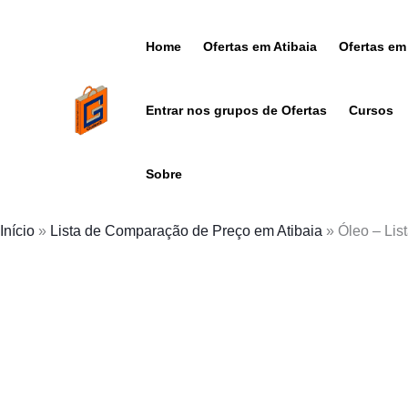
Ir
para
Home
Ofertas em Atibaia
Ofertas em
o
conteúdo
Entrar nos grupos de Ofertas
Cursos
Sobre
Início
»
Lista de Comparação de Preço em Atibaia
»
Óleo – Lis