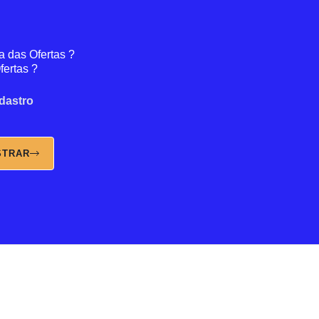
a das Ofertas ?
fertas ?
dastro
STRAR