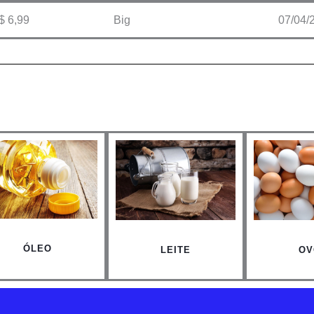
$ 6,99
Big
07/04/
ÓLEO
LEITE
OV