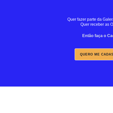
Quer fazer parte da Galer
Quer receber as O
Então faça o Ca
QUERO ME CADA