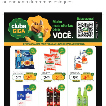
ou enquanto durarem os estoques