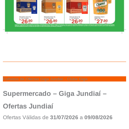
Folhetos de Ofertas Giga Jundiaí - Clube Giga
Supermercado – Giga Jundiaí –
Ofertas Jundiaí
Ofertas Válidas de
31/07/2026
a
09/08/2026